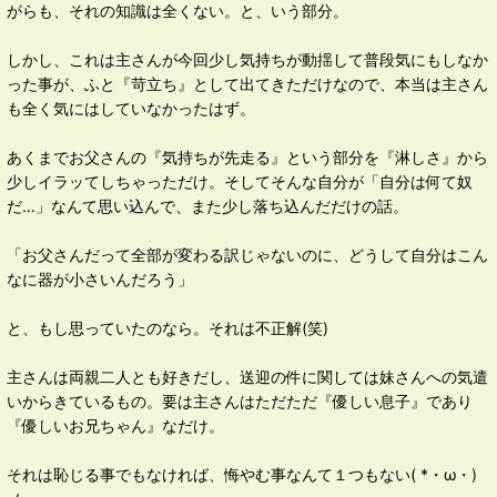
がらも、それの知識は全くない。と、いう部分。
しかし、これは主さんが今回少し気持ちが動揺して普段気にもしなか
った事が、ふと『苛立ち』として出てきただけなので、本当は主さん
も全く気にはしていなかったはず。
あくまでお父さんの『気持ちが先走る』という部分を『淋しさ』から
少しイラッてしちゃっただけ。そしてそんな自分が「自分は何て奴
だ…」なんて思い込んで、また少し落ち込んだだけの話。
「お父さんだって全部が変わる訳じゃないのに、どうして自分はこん
なに器が小さいんだろう」
と、もし思っていたのなら。それは不正解(笑)
主さんは両親二人とも好きだし、送迎の件に関しては妹さんへの気遣
いからきているもの。要は主さんはただただ『優しい息子』であり
『優しいお兄ちゃん』なだけ。
それは恥じる事でもなければ、悔やむ事なんて１つもない( *・ω・)