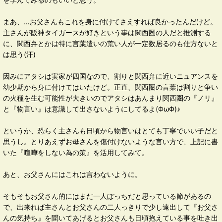
まあ、…お父さんもこれを身に付けてさえすれば良かったんだけど。
主さんが阪神タイガースが好きという事は関西圏の人だと推測する
に、関西弁とかは特に言葉遣いの荒い人が一定数居るのも仕方ないと
は思う(汗)
因みにアタシは実家が四国なので、割りと関西弁に近いニュアンスを
幼少期から身に付けてはいたけど。正直、関西圏の言葉は割りと争い
の火種を生む可能性が大きいのでアタシはあんまり関西圏の『ノリ』
と『物言い』は意識して出さないようにしてるよ(ФωФ)♪
というか、恐らく主さんも日頃から物言いはとても丁寧でいい子だと
思うし。とりあえずお母さんを傷付けないような言い方で、上記に書
いた『喧嘩をしない為の策』を活用してみて。
あと、お父さんにはこれは言わないように。
そもそもお父さん的にはまだ一人ぼっちだと思っている節があるの
で、出来れば主さんとお父さんの二人っきりで少し遠出して『お父さ
んの気持ち』を聞いてあげるとお父さんも日頃抱えている事を吐き出