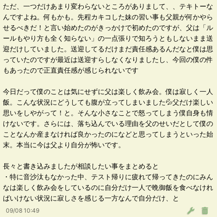
ただ、一つだけあまり変わらないところがありまして、、テキトーな
んですよね。何もかも。先程カキコした妹の習い事も父親が何かやら
せるべきだ！と言い始めたのがきっかけで初めたのですが、父は「ル
ールもやり方も全く知らない」の一点張りで知ろうともしないまま送
迎だけしていました。送迎してるだけまだ責任感あるんだなと僕は思
っていたのですが最近は送迎すらしなくなりましたし、今回の僕の件
もあったので正直責任感が感じられないです
今日だって僕のことは気にせずに父は楽しく飲み会。僕は寂しく一人
飯。こんな状況にどうしても腹が立ってしまいました💦父だけ楽しい
思いをしやがって！と。そんな小さなことで怒ってしまう僕自身も情
けないです。さらには、落ち込んでいる理由を父のせいだとして僕の
ことなんか産まなければ良かったのになどと思ってしまうといった始
末。本当に今は父より自分が怖いです。
長々と書き込みましたが相談したい事をまとめると
・特に音沙汰もなかった中、テスト帰りに疲れて帰ってきたのにみん
なは楽しく飲み会をしているのに自分だけ一人で晩御飯を食べなけれ
ばいけない状況に寂しさを感じる一方なんで自分だけ、と
09/08 10:49