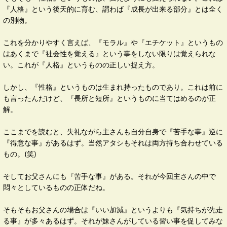
『人格』という後天的に育む、謂わば『成長が出来る部分』とは全く
の別物。
これを分かりやすく言えば、『モラル』や『エチケット』というもの
はあくまで『社会性を覚える』という事をしない限りは覚えられな
い。これが『人格』というものの正しい捉え方。
しかし、『性格』というものは生まれ持ったものであり。これは前に
も言ったんだけど、『長所と短所』というものに当てはめるのが正
解。
ここまでを読むと、失礼ながら主さんも自分自身で『苦手な事』逆に
『得意な事』があるはず。当然アタシもそれは両方持ち合わせている
もの。(笑)
そしてお父さんにも『苦手な事』がある。それが今回主さんの中で
悶々としているものの正体だね。
そもそもお父さんの場合は『いい加減』というよりも『気持ちが先走
る事』が多々あるはず。それが妹さんがしている習い事を促してみな