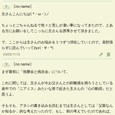
【
no name
】
2
主さんこんにちは( *・ω・)ノ
ちょっとごちゃんねるで色々と荒しが凄い事になってきたので、とあ
る方にお願いをしてこっちに主さんを誘導させて頂きました。
で、ここからは主さんのお悩みを１つずつ消化していくので。肩肘張
らずに読んでいってねv(・∀・*)
09/08 11:13
【
no name
】
3
まず最初に『祝勝会と残念会』について。
これに関しては、主さんが今お父さんとの距離感を測ろうとしている
途中での『ニアミス』みたいな形で起きた主さんの『心の動揺』だと
思うよ。
そもそも、アタシの書き込みを読むまでは主さんとしては「父親なん
か知るか」的な考えだったので、もし、前の考えでいたのであれば。