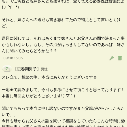
ち』でご両親とも妹さんとも接すれば、全く怯える必要性は皆無だよ
(ノ´∀｀*)
それと、妹さんへの送迎も書き忘れてたので補足として書いとくけ
ど。
送迎に関しては、それはあくまで妹さんとお父さんの間で決まった事
かもしれないし。もし、その点がはっきりしてないのであれば、妹さ
んに聞いてみたらどうかな？？
09/08 15:05
【
思春期男子
】
7
男性
スレ立て、相談の件、本当にありがとうございます☺️
一応全て読みまして、今回も参考にさせて頂こうと思っております！
本当に毎回ありがとうございます!(´▽｀)
聞いてもらって本当に申し訳ないのですがまた父親がやらかしたみた
いで、、
今日も母からお父さんの話を聞いて相談をしていたらこんな時間に😱
簡潔に書くと現在の家の財産を考えた時に進研ゼミをやめようという