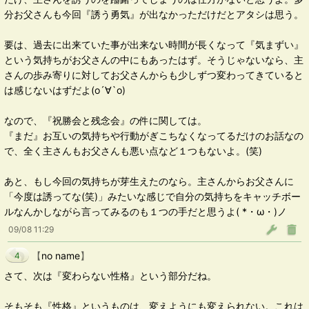
分お父さんも今回『誘う勇気』が出なかっただけだとアタシは思う。
要は、過去に出来ていた事が出来ない時間が長くなって『気まずい』
という気持ちがお父さんの中にもあったはず。そうじゃないなら、主
さんの歩み寄りに対してお父さんからも少しずつ変わってきていると
は感じないはずだよ(о´∀`о)
なので、『祝勝会と残念会』の件に関しては。
『まだ』お互いの気持ちや行動がぎこちなくなってるだけのお話なの
で、全く主さんもお父さんも悪い点など１つもないよ。(笑)
あと、もし今回の気持ちが芽生えたのなら。主さんからお父さんに
「今度は誘ってな(笑)」みたいな感じで自分の気持ちをキャッチボー
ルなんかしながら言ってみるのも１つの手だと思うよ( *・ω・)ノ
09/08 11:29
【
no name
】
4
さて、次は『変わらない性格』という部分だね。
そもそも『性格』というものは、変えようにも変えられない。これは