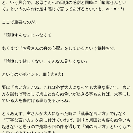
と、いう具合で。お母さんへの日頃の感謝と同時に「喧嘩せんとい
て」というのを付け足す感じで言ってあげるといいよ。v(・∀・*)
ここで重要なのが、
「喧嘩すんな」じゃなくて
あくまで『お母さんの身の心配』をしているという気持ちで、
「喧嘩して欲しくない、そんなん見たくない」
というのがポイント…‼‼( ☆∀☆)
要は『言い方』だね。これは必ず大人になっても大事な事だし、言い
方を誤れば時として周囲と要らぬ争いが起きる事もあれば、大事にし
ている人を傷付ける事もあるからね。
とりあえず、主さんが大人になった時に『乱暴な言い方』ではなく
『丁寧な言い方』を身に付けていれば、割りと周囲とも要らぬ争いも
起きないと思うので是非今回の件を通して『物の言い方』というもの
を学んでみるのもいいと思う。