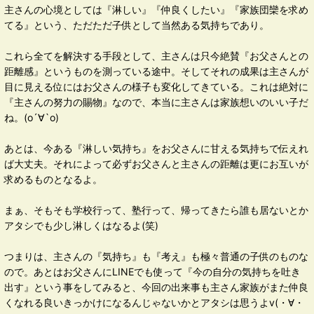
主さんの心境としては『淋しい』『仲良くしたい』『家族団欒を求め
てる』という、ただただ子供として当然ある気持ちであり。
これら全てを解決する手段として、主さんは只今絶賛『お父さんとの
距離感』というものを測っている途中。そしてそれの成果は主さんが
目に見える位にはお父さんの様子も変化してきている。これは絶対に
『主さんの努力の賜物』なので、本当に主さんは家族想いのいい子だ
ね。(о´∀`о)
あとは、今ある『淋しい気持ち』をお父さんに甘える気持ちで伝えれ
ば大丈夫。それによって必ずお父さんと主さんの距離は更にお互いが
求めるものとなるよ。
まぁ、そもそも学校行って、塾行って、帰ってきたら誰も居ないとか
アタシでも少し淋しくはなるよ(笑)
つまりは、主さんの『気持ち』も『考え』も極々普通の子供のものな
ので。あとはお父さんにLINEでも使って『今の自分の気持ちを吐き
出す』という事をしてみると、今回の出来事も主さん家族がまた仲良
くなれる良いきっかけになるんじゃないかとアタシは思うよv(・∀・