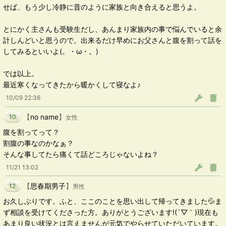
せば、もう少し冷静に昔のように家族と向き合えると思うよ。
とにかく主さんも受験生だし、あんまり家族内の事で悩んでいると余
計しんどいと思うので。出来るだけ早めにお父さんと腹を割って話を
してみるといいよ(。・ω・。)ゞ
では以上。
最近寒くなってきたから暖かくして寝なよ♪
10/09 22:36
【
no name
】
10
女性
腹を割ってって？
割腹の事なのかなぁ？
そんな事してたら痛くて話どころじゃないよね？
11/21 13:02
【
思春期男子
】
12
男性
お久しぶりです。ふと、ここのことを思い出して帰ってきました💦ま
ず相談を受けてくださった方。ありがとうございます!(´▽｀)現在も
あまり良い状況とは言えませんが元気でやらせていただいています。