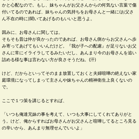
かと心配なので。もし、妹ちゃんがお父さんからの何気ない言葉で傷
付いてるのであれば、妹ちゃんの気持ちをお母さんと一緒に(お父さ
ん不在の時に)聞いてあげるのもいいと思うよ。
因みに、お母さんに関しては。
そもそも昔は仲が良かったのであれば、お母さん側からお父さんへ歩
み寄ってあげてもいいんだけど。『我が子への配慮』が足りないお父
さんに常にイライラしてるみたいだし、あんまり今のお母さんを追い
詰める様な事は言わない方が良さそうだね。(汗)
けど、だからといってそのまま放置しておくと夫婦喧嘩の絶えない家
庭環境になってしまって主さんや妹ちゃんの精神衛生上良くないの
で。
ここで１つ策を講じるとすれば、
「いつも俺達兄妹の事を考えて、いつも大事にしてくれてありがと
う。けど、俺からすればお母さんがお父さんと喧嘩してるところ見る
の辛いから、あんまり無理せんでいいよ」