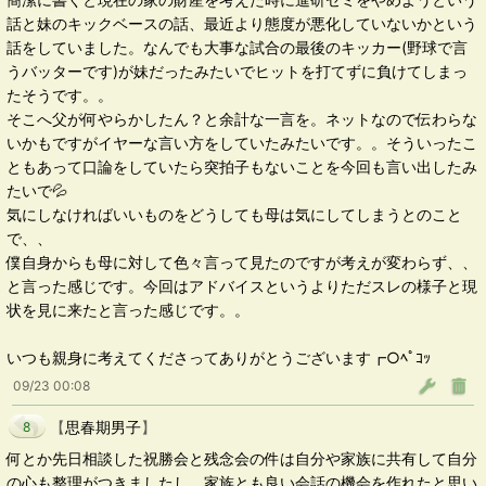
話と妹のキックベースの話、最近より態度が悪化していないかという
話をしていました。なんでも大事な試合の最後のキッカー(野球で言
うバッターです)が妹だったみたいでヒットを打てずに負けてしまっ
たそうです。。
そこへ父が何やらかしたん？と余計な一言を。ネットなので伝わらな
いかもですがイヤーな言い方をしていたみたいです。。そういったこ
ともあって口論をしていたら突拍子もないことを今回も言い出したみ
たいで💦
気にしなければいいものをどうしても母は気にしてしまうとのこと
で、、
僕自身からも母に対して色々言って見たのですが考えが変わらず、、
と言った感じです。今回はアドバイスというよりただスレの様子と現
状を見に来たと言った感じです。。
いつも親身に考えてくださってありがとうございます┏○ﾍﾟｺｯ
09/23 00:08
【
思春期男子
】
8
何とか先日相談した祝勝会と残念会の件は自分や家族に共有して自分
の心も整理がつきましたし、家族とも良い会話の機会を作れたと思い