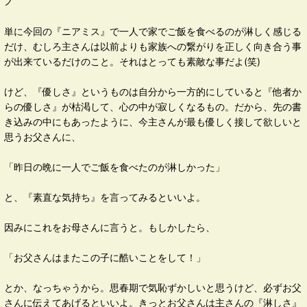
ノ
単に今回の『ニアミス』で一人で家でご飯を食べるのが淋しく感じる
だけ、むしろ主さんは以前よりも家族への繋がりを正しく向き合う事
が出来ているだけのこと。それはとっても素敵な事だよ(笑)
けど、『優しさ』というものは自分から一方的にしていると『他者か
らの優しさ』が枯渇して、心の中が寂しくなるもの。だから、先の書
き込みの中にもあったように、今主さんが最も優しく接して欲しいと
思うお父さんに、
「昨日の晩に一人でご飯を食べたのが淋しかった」
と、『素直な気持ち』を言ってみるといいよ。
因みにこれをお母さんに言うと。もしかしたら、
「お父さんはまたこの子に酷いことをして！」
とか、なっちゃうから。思春期で気恥ずかしいと思うけど、必ずお父
さんに伝えてあげるといいよ。きっとお父さんは主さんの『淋しさ』