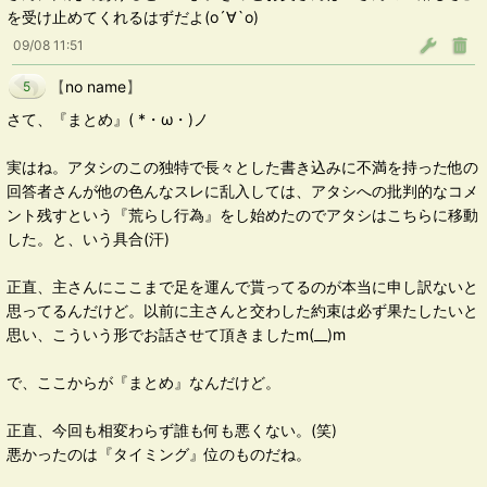
を受け止めてくれるはずだよ(о´∀`о)
09/08 11:51
【
no name
】
5
さて、『まとめ』( *・ω・)ノ
実はね。アタシのこの独特で長々とした書き込みに不満を持った他の
回答者さんが他の色んなスレに乱入しては、アタシへの批判的なコメ
ント残すという『荒らし行為』をし始めたのでアタシはこちらに移動
した。と、いう具合(汗)
正直、主さんにここまで足を運んで貰ってるのが本当に申し訳ないと
思ってるんだけど。以前に主さんと交わした約束は必ず果たしたいと
思い、こういう形でお話させて頂きましたm(__)m
で、ここからが『まとめ』なんだけど。
正直、今回も相変わらず誰も何も悪くない。(笑)
悪かったのは『タイミング』位のものだね。