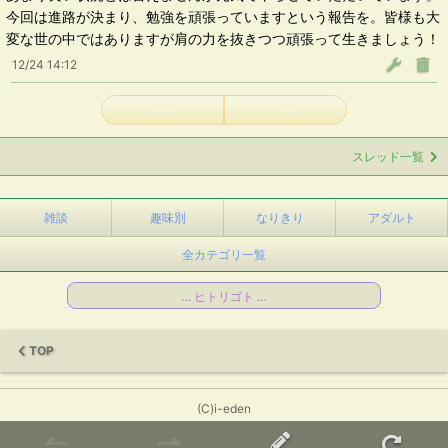
今回は進路が決まり、勉強を頑張っていますという報告を。皆様も大
変な世の中ではありますが肩の力を抜きつつ頑張って生きましょう！
12/24 14:12
←
→
スレッド一覧
雑談
趣味別
なりきり
アダルト
全カテゴリ一覧
… ヒトリゴト …
TOP
(C)i-eden
↼
⇀