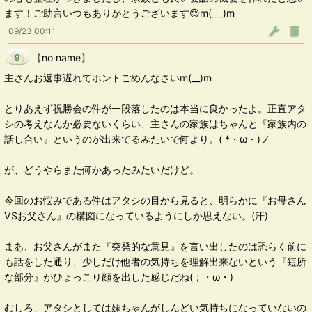
ます！ご助言いつもありがとうございます😊m(_ _)m
09/23 00:11
【
no name
】
9
主さんお返事遅れてホントごめんなさいm(__)m
とりあえず祝勝会の件が一段落したのは本当に良かったよ。正直アタ
シの考えなんか必要ないくらい、主さんの家族はちゃんと『家族内の
話し合い』というのが出来てるみたいで何より。( *・ω・)ノ
が、どうやらまた何かあったみたいだけど。
今回のお悩みである件はアタシの目から見ると、明らかに『お母さん
VSお父さん』の構図になっているようにしか思えない。(汗)
まあ、お父さんがまた『突発的な意見』を言い出したのは恐らく前に
も話をした通り、少しだけ他者の気持ちを理解出来ないという『短所
な部分』がひょっこり顔を出した感じだね(；・ω・)
むしろ、アタシとしては妹ちゃんがしんどい気持ちになっていないの