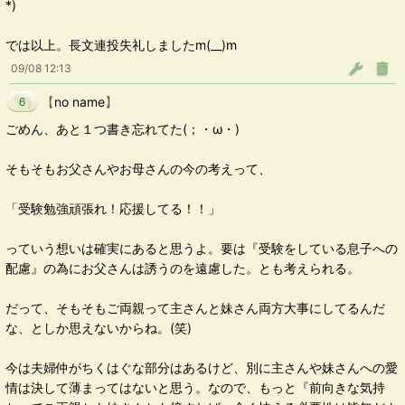
*)
では以上。長文連投失礼しましたm(__)m
09/08 12:13
【
no name
】
6
ごめん、あと１つ書き忘れてた(；・ω・)
そもそもお父さんやお母さんの今の考えって、
「受験勉強頑張れ！応援してる！！」
っていう想いは確実にあると思うよ。要は『受験をしている息子への
配慮』の為にお父さんは誘うのを遠慮した。とも考えられる。
だって、そもそもご両親って主さんと妹さん両方大事にしてるんだ
な、としか思えないからね。(笑)
今は夫婦仲がちくはぐな部分はあるけど、別に主さんや妹さんへの愛
情は決して薄まってはないと思う。なので、もっと『前向きな気持