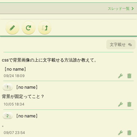
スレッド一覧
文字載せ
cssで背景画像の上に文字載せる方法誰か教えて。
【
no name
】
09/24 18:09
【
no name
】
1
背景が固定ってこと？
10/05 18:34
【
no name
】
2
。
09/07 23:54