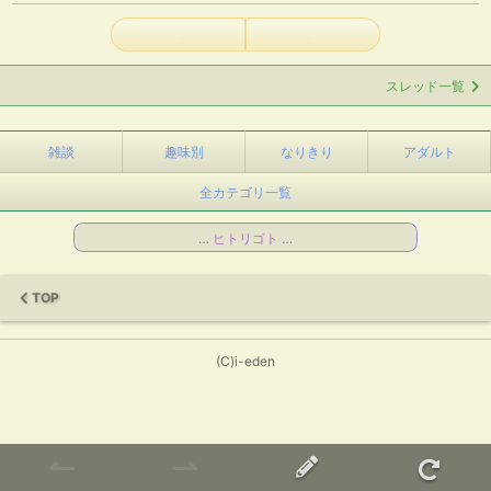
←
→
スレッド一覧
雑談
趣味別
なりきり
アダルト
全カテゴリ一覧
… ヒトリゴト …
TOP
(C)i-eden
↼
⇀