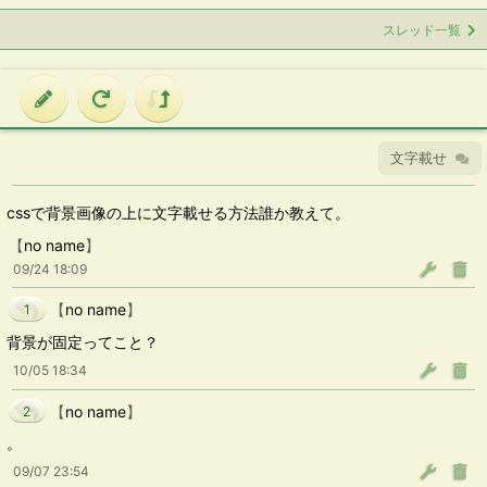
スレッド一覧
文字載せ
cssで背景画像の上に文字載せる方法誰か教えて。
【
no name
】
09/24 18:09
【
no name
】
1
背景が固定ってこと？
10/05 18:34
【
no name
】
2
。
09/07 23:54