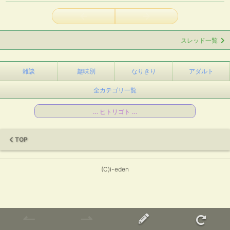
←
→
スレッド一覧
雑談
趣味別
なりきり
アダルト
全カテゴリ一覧
… ヒトリゴト …
TOP
(C)i-eden
↼
⇀